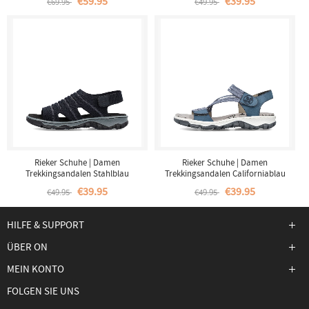
€59.95
€39.95
€69.95
€49.95
Rieker Schuhe | Damen
Rieker Schuhe | Damen
Trekkingsandalen Stahlblau
Trekkingsandalen Californiablau
€39.95
€39.95
€49.95
€49.95
HILFE & SUPPORT
ÜBER ON
MEIN KONTO
FOLGEN SIE UNS