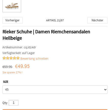
Vorheriger
Nächster
ARTIKEL 21/87
Rieker Schuhe | Damen Riemchensandalen
Hellbeige
Artikelnummer:
cqJdz4dr
Verfügbarkeit:
auf Lager
Bewertung schreiben
€49.95
€59.95
Sie sparen 17% !
SIZE
Qty: