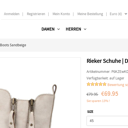
Anmelden
|
Registrieren
|
Mein Konto
|
Meine Bestellung
|
Euro (€)
DAMEN
HERREN
 Boots Sandbeige
Rieker Schuhe | 
Artikelnummer:
P6KZEwK
Verfügbarkeit:
auf Lager
Bewertung sc
€69.95
€79.95
Sie sparen 13% !
SIZE